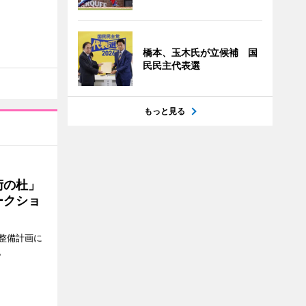
橋本、玉木氏が立候補 国
民民主代表選
もっと見る
術の杜」
ークショ
整備計画に
。