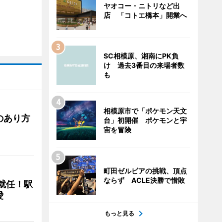
ヤオコー・ニトリなど出
店 「コトエ橋本」開業へ
SC相模原、湘南にPK負
け 過去3番目の来場者数
も
相模原市で「ポケモン天文
のあり方
台」初開催 ポケモンと宇
宙を冒険
町田ゼルビアの挑戦、頂点
ならず ACLE決勝で惜敗
に就任！駅
愛
もっと見る