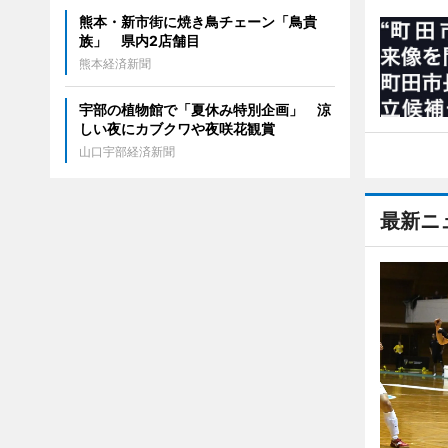
熊本・新市街に焼き鳥チェーン「鳥貴
族」 県内2店舗目
熊本経済新聞
宇部の植物館で「夏休み特別企画」 涼
しい夜にカブクワや夜咲花観賞
山口宇部経済新聞
最新ニ