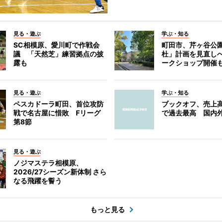
見る・遊ぶ
学ぶ・知る
SC相模原、愛川町で作戦会
町田市、芹ヶ谷公
議 「天然芝」練習拠点の披
杜」計画を見直し
露も
ークショップ開催
見る・遊ぶ
学ぶ・知る
ペスカドーラ町田、首位攻防
ブックオフ、売上高
戦で名古屋に惜敗 Fリーグ
で過去最高 国内
第8節
見る・遊ぶ
ノジマステラ相模原、
2026/27シーズン新体制 さら
なる飛躍を誓う
もっと見る