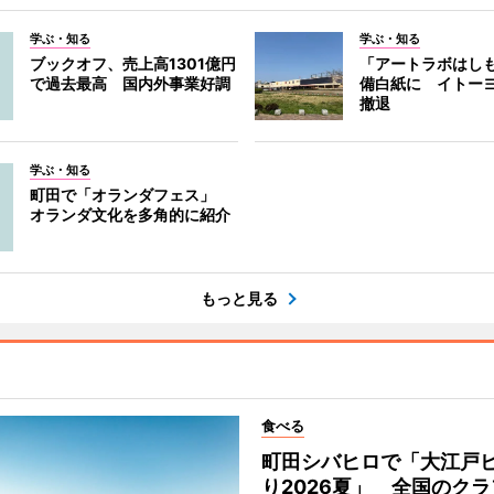
学ぶ・知る
学ぶ・知る
ブックオフ、売上高1301億円
「アートラボはし
で過去最高 国内外事業好調
備白紙に イトー
撤退
学ぶ・知る
町田で「オランダフェス」
オランダ文化を多角的に紹介
もっと見る
食べる
町田シバヒロで「大江戸
り2026夏」 全国のク