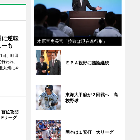
州に逆転
木原官房長官「拉致は現在進行形」
ューも
31日、町田
で行われ、
ＥＰＡ視野に議論継続
北九州に4-
東海大甲府が２回戦へ 高
校野球
、首位攻防
 Fリーグ
岡本は１安打 大リーグ