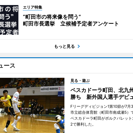
エリア特集
“町田市の将来像を問う”
町田市長選挙 立候補予定者アンケート
もっと見る
ュース
見る・遊ぶ
ペスカドーラ町田、北九
勝ち 新外国人選手デビ
Fリーグディビジョン1第10節が7月
市立総合体育館（町田市南成瀬5）
ペスカドーラ町田がボルクバレット
2で勝利した。