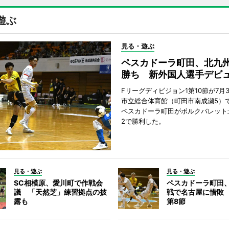
遊ぶ
見る・遊ぶ
ペスカドーラ町田、北九
勝ち 新外国人選手デビ
Fリーグディビジョン1第10節が7月
市立総合体育館（町田市南成瀬5）
ペスカドーラ町田がボルクバレット
2で勝利した。
見る・遊ぶ
見る・遊ぶ
SC相模原、愛川町で作戦会
ペスカドーラ町田
議 「天然芝」練習拠点の披
戦で名古屋に惜敗
露も
第8節