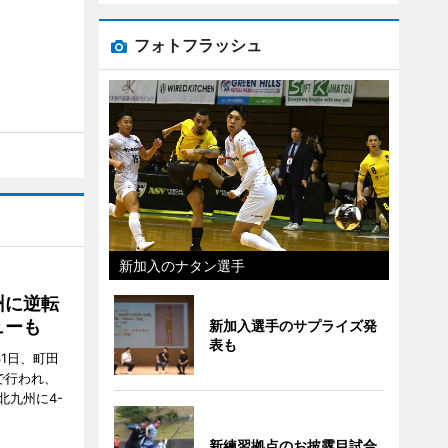
フォトフラッシュ
新加入のナタン選手
州に逆転
ューも
新加入選手のサプライズ発
表も
31日、町田
で行われ、
北九州に4-
新練習拠点のお披露目試合