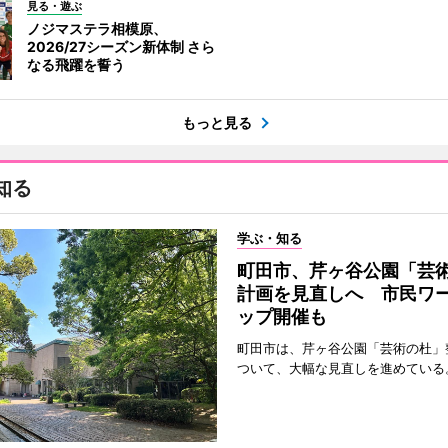
見る・遊ぶ
ノジマステラ相模原、
2026/27シーズン新体制 さら
なる飛躍を誓う
もっと見る
知る
学ぶ・知る
町田市、芹ヶ谷公園「芸
計画を見直しへ 市民ワ
ップ開催も
町田市は、芹ヶ谷公園「芸術の杜」
ついて、大幅な見直しを進めている