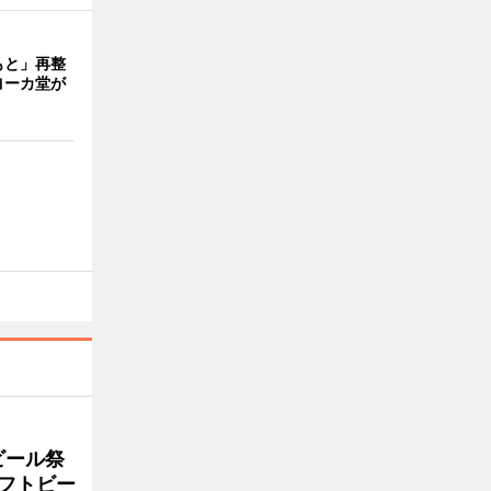
もと」再整
ヨーカ堂が
ビール祭
ラフトビー