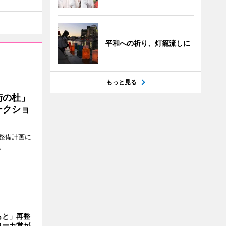
平和への祈り、灯籠流しに
もっと見る
術の杜」
ークショ
整備計画に
。
もと」再整
ヨーカ堂が