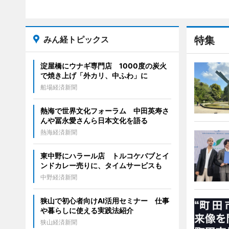
みん経トピックス
特集
淀屋橋にウナギ専門店 1000度の炭火
で焼き上げ「外カリ、中ふわ」に
船場経済新聞
熱海で世界文化フォーラム 中田英寿さ
んや冨永愛さんら日本文化を語る
熱海経済新聞
東中野にハラール店 トルコケバブとイ
ンドカレー売りに、タイムサービスも
中野経済新聞
狭山で初心者向けAI活用セミナー 仕事
や暮らしに使える実践法紹介
狭山経済新聞