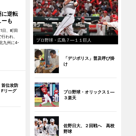
州に逆転
ューも
31日、町田
で行われ、
プロ野球・広島７―１１巨人
北九州に4-
「デジポリス」普及呼び掛
け
、首位攻防
 Fリーグ
プロ野球・オリックス１―
３楽天
佐野日大、２回戦へ 高校
野球