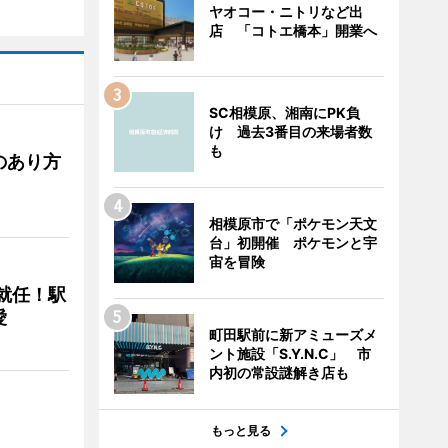
ヤオコー・ニトリなど出
店 「コトエ橋本」開業へ
SC相模原、湘南にPK負
け 過去3番目の来場者数
も
のあり方
相模原市で「ポケモン天文
台」初開催 ポケモンと宇
宙を冒険
に就任！駅
愛
町田駅前に新アミューズメ
ント施設「S.Y.N.C」 市
内初の常設謎解き店も
もっと見る