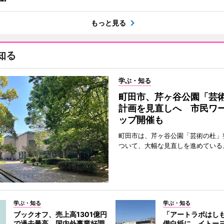
もっと見る
知る
学ぶ・知る
町田市、芹ヶ谷公園「芸
計画を見直しへ 市民ワ
ップ開催も
町田市は、芹ヶ谷公園「芸術の杜」
ついて、大幅な見直しを進めている
学ぶ・知る
学ぶ・知る
ブックオフ、売上高1301億円
「アートラボはし
で過去最高 国内外事業好調
備白紙に イトー