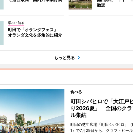
撤退
学ぶ・知る
町田で「オランダフェス」
オランダ文化を多角的に紹介
もっと見る
食べる
町田シバヒロで「大江戸
り2026夏」 全国のク
ル集結
町田の芝生広場「町田シバヒロ」（
1）で7月29日から、クラフトビー