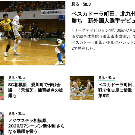
見る・遊ぶ
ペスカドーラ町田、北九
勝ち 新外国人選手デビ
Fリーグディビジョン1第10節が7月
市立総合体育館（町田市南成瀬5）
ペスカドーラ町田がボルクバレット
2で勝利した。
見る・遊ぶ
見る・遊ぶ
SC相模原、愛川町で作戦会
ペスカドーラ町田
議 「天然芝」練習拠点の披
戦で名古屋に惜敗
露も
第8節
見る・遊ぶ
ノジマステラ相模原、
2026/27シーズン新体制 さら
なる飛躍を誓う