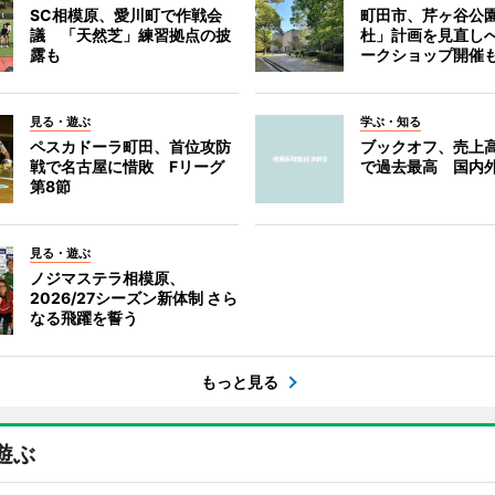
SC相模原、愛川町で作戦会
町田市、芹ヶ谷公
議 「天然芝」練習拠点の披
杜」計画を見直し
露も
ークショップ開催
見る・遊ぶ
学ぶ・知る
ペスカドーラ町田、首位攻防
ブックオフ、売上高
戦で名古屋に惜敗 Fリーグ
で過去最高 国内
第8節
見る・遊ぶ
ノジマステラ相模原、
2026/27シーズン新体制 さら
なる飛躍を誓う
もっと見る
遊ぶ