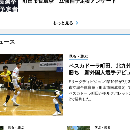
町田市長選挙 立候補予定者アンケート
もっと見る
ュース
見る・遊ぶ
ペスカドーラ町田、北九
勝ち 新外国人選手デビ
Fリーグディビジョン1第10節が7月
市立総合体育館（町田市南成瀬5）
ペスカドーラ町田がボルクバレット
2で勝利した。
見る・遊ぶ
学ぶ・知る