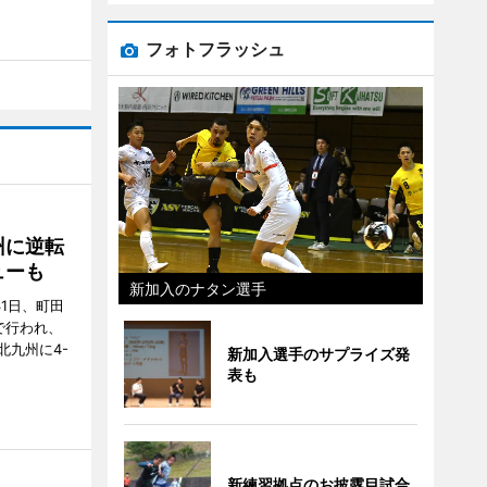
フォトフラッシュ
州に逆転
ューも
新加入のナタン選手
31日、町田
で行われ、
北九州に4-
新加入選手のサプライズ発
表も
新練習拠点のお披露目試合