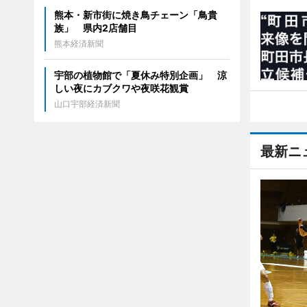
熊本・新市街に焼き鳥チェーン「鳥貴
族」 県内2店舗目
熊本経済新聞
宇部の植物館で「夏休み特別企画」 涼
しい夜にカブクワや夜咲花観賞
山口宇部経済新聞
最新ニ