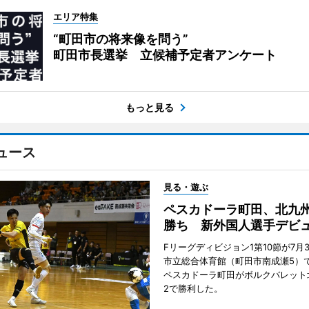
エリア特集
“町田市の将来像を問う”
町田市長選挙 立候補予定者アンケート
もっと見る
ュース
見る・遊ぶ
ペスカドーラ町田、北九
勝ち 新外国人選手デビ
Fリーグディビジョン1第10節が7月
市立総合体育館（町田市南成瀬5）
ペスカドーラ町田がボルクバレット
2で勝利した。