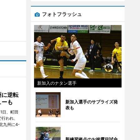
フォトフラッシュ
新加入のナタン選手
州に逆転
ューも
新加入選手のサプライズ発
表も
31日、町田
で行われ、
北九州に4-
新練習拠点のお披露目試合