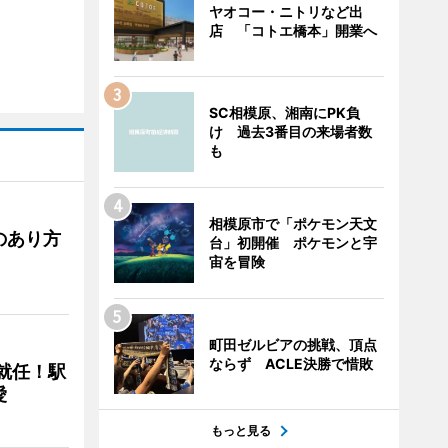
ヤオコー・ニトリなど出
店 「コトエ橋本」開業へ
SC相模原、湘南にPK負
け 過去3番目の来場者数
も
相模原市で「ポケモン天文
のあり方
台」初開催 ポケモンと宇
宙を冒険
町田ゼルビアの挑戦、頂点
ならず ACLE決勝で惜敗
に就任！駅
愛
もっと見る