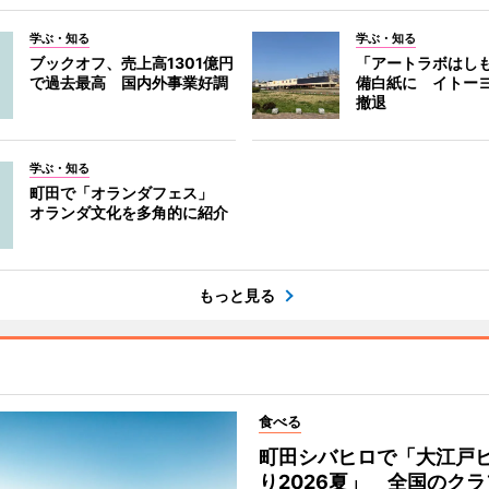
学ぶ・知る
学ぶ・知る
ブックオフ、売上高1301億円
「アートラボはし
で過去最高 国内外事業好調
備白紙に イトー
撤退
学ぶ・知る
町田で「オランダフェス」
オランダ文化を多角的に紹介
もっと見る
食べる
町田シバヒロで「大江戸
り2026夏」 全国のク