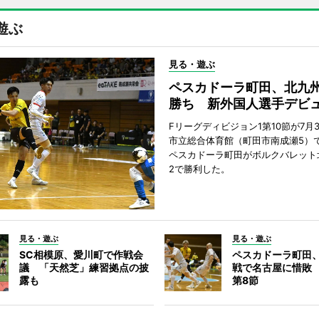
遊ぶ
見る・遊ぶ
ペスカドーラ町田、北九
勝ち 新外国人選手デビ
Fリーグディビジョン1第10節が7月
市立総合体育館（町田市南成瀬5）
ペスカドーラ町田がボルクバレット
2で勝利した。
見る・遊ぶ
見る・遊ぶ
SC相模原、愛川町で作戦会
ペスカドーラ町田
議 「天然芝」練習拠点の披
戦で名古屋に惜敗
露も
第8節