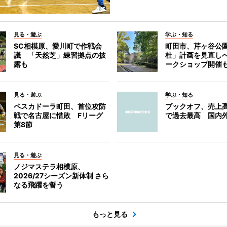
見る・遊ぶ
学ぶ・知る
SC相模原、愛川町で作戦会
町田市、芹ヶ谷公
議 「天然芝」練習拠点の披
杜」計画を見直し
露も
ークショップ開催
見る・遊ぶ
学ぶ・知る
ペスカドーラ町田、首位攻防
ブックオフ、売上高
戦で名古屋に惜敗 Fリーグ
で過去最高 国内
第8節
見る・遊ぶ
ノジマステラ相模原、
2026/27シーズン新体制 さら
なる飛躍を誓う
もっと見る