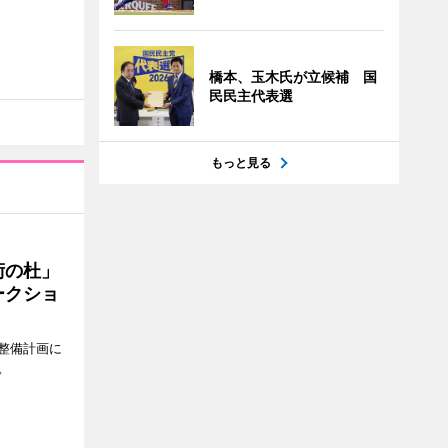
橋本、玉木氏が立候補 国
民民主代表選
もっと見る
術の杜」
ークショ
整備計画に
。