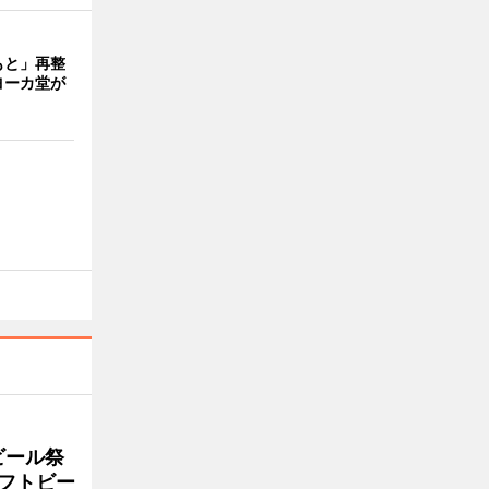
もと」再整
ヨーカ堂が
ビール祭
ラフトビー