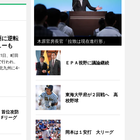
州に逆転
木原官房長官「拉致は現在進行形」
ューも
31日、町田
で行われ、
ＥＰＡ視野に議論継続
北九州に4-
東海大甲府が２回戦へ 高
校野球
、首位攻防
 Fリーグ
岡本は１安打 大リーグ