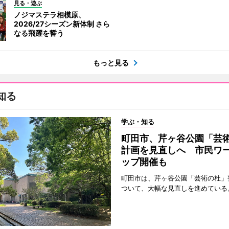
見る・遊ぶ
ノジマステラ相模原、
2026/27シーズン新体制 さら
なる飛躍を誓う
もっと見る
知る
学ぶ・知る
町田市、芹ヶ谷公園「芸
計画を見直しへ 市民ワ
ップ開催も
町田市は、芹ヶ谷公園「芸術の杜」
ついて、大幅な見直しを進めている