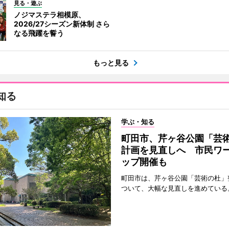
見る・遊ぶ
ノジマステラ相模原、
2026/27シーズン新体制 さら
なる飛躍を誓う
もっと見る
知る
学ぶ・知る
町田市、芹ヶ谷公園「芸
計画を見直しへ 市民ワ
ップ開催も
町田市は、芹ヶ谷公園「芸術の杜」
ついて、大幅な見直しを進めている