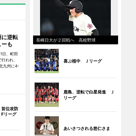
州に逆転
長崎日大が２回戦へ 高校野球
ューも
31日、町田
で行われ、
喜ぶ植中 Ｊリーグ
北九州に4-
鹿島、逆転で白星発進 Ｊ
リーグ
、首位攻防
 Fリーグ
あいさつされる悠仁さま