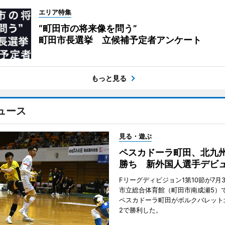
エリア特集
“町田市の将来像を問う”
町田市長選挙 立候補予定者アンケート
もっと見る
ュース
見る・遊ぶ
ペスカドーラ町田、北九
勝ち 新外国人選手デビ
Fリーグディビジョン1第10節が7月
市立総合体育館（町田市南成瀬5）
ペスカドーラ町田がボルクバレット
2で勝利した。