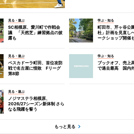
見る・遊ぶ
学ぶ・知る
SC相模原、愛川町で作戦会
町田市、芹ヶ谷公
議 「天然芝」練習拠点の披
杜」計画を見直し
露も
ークショップ開催
見る・遊ぶ
学ぶ・知る
ペスカドーラ町田、首位攻防
ブックオフ、売上高
戦で名古屋に惜敗 Fリーグ
で過去最高 国内
第8節
見る・遊ぶ
ノジマステラ相模原、
2026/27シーズン新体制 さら
なる飛躍を誓う
もっと見る