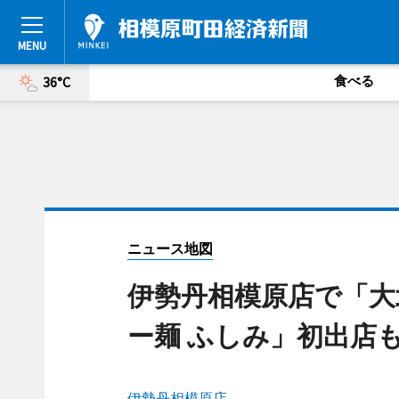
食べる
36°C
ニュース地図
伊勢丹相模原店で「大
ー麺 ふしみ」初出店
伊勢丹相模原店