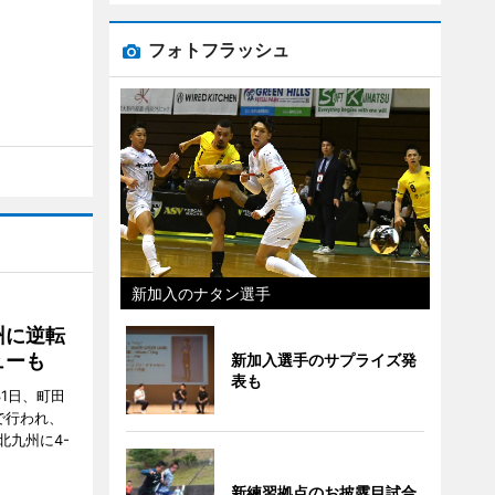
フォトフラッシュ
新加入のナタン選手
州に逆転
ューも
新加入選手のサプライズ発
表も
31日、町田
で行われ、
北九州に4-
新練習拠点のお披露目試合