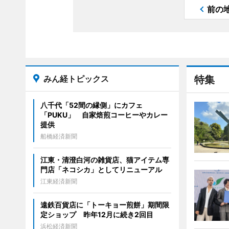
前の
みん経トピックス
特集
八千代「52間の縁側」にカフェ
「PUKU」 自家焙煎コーヒーやカレー
提供
船橋経済新聞
江東・清澄白河の雑貨店、猫アイテム専
門店「ネコシカ」としてリニューアル
江東経済新聞
遠鉄百貨店に「トーキョー煎餅」期間限
定ショップ 昨年12月に続き2回目
浜松経済新聞