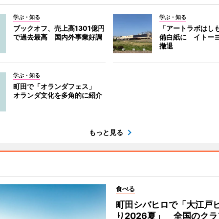
学ぶ・知る
学ぶ・知る
ブックオフ、売上高1301億円
「アートラボはし
で過去最高 国内外事業好調
備白紙に イトー
撤退
学ぶ・知る
町田で「オランダフェス」
オランダ文化を多角的に紹介
もっと見る
食べる
町田シバヒロで「大江戸
り2026夏」 全国のク