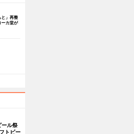
もと」再整
ヨーカ堂が
ビール祭
ラフトビー