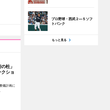
プロ野球・西武２―５ソフ
トバンク
もっと見る
術の杜」
ークショ
整備計画に
。