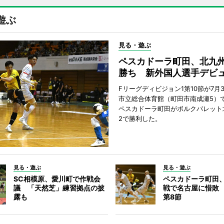
遊ぶ
見る・遊ぶ
ペスカドーラ町田、北九
勝ち 新外国人選手デビ
Fリーグディビジョン1第10節が7月
市立総合体育館（町田市南成瀬5）
ペスカドーラ町田がボルクバレット
2で勝利した。
見る・遊ぶ
見る・遊ぶ
SC相模原、愛川町で作戦会
ペスカドーラ町田
議 「天然芝」練習拠点の披
戦で名古屋に惜敗
露も
第8節