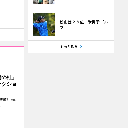
松山は２６位 米男子ゴル
フ
もっと見る
術の杜」
ークショ
整備計画に
。