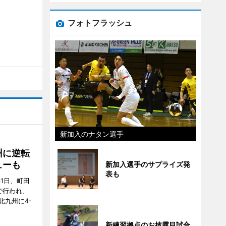
フォトフラッシュ
新加入のナタン選手
州に逆転
ューも
新加入選手のサプライズ発
表も
31日、町田
で行われ、
北九州に4-
新練習拠点のお披露目試合