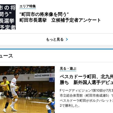
エリア特集
“町田市の将来像を問う”
町田市長選挙 立候補予定者アンケート
もっと見る
ュース
見る・遊ぶ
ペスカドーラ町田、北九
勝ち 新外国人選手デビ
Fリーグディビジョン1第10節が7月
市立総合体育館（町田市南成瀬5）
ペスカドーラ町田がボルクバレット
2で勝利した。