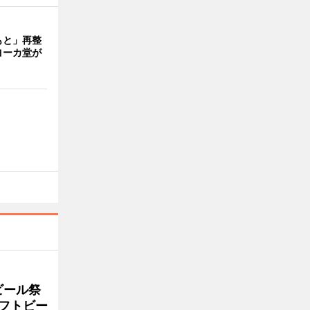
もと」再整
ヨーカ堂が
ビール祭
ラフトビー