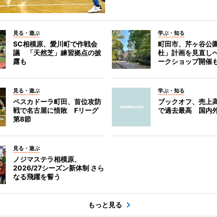
見る・遊ぶ
学ぶ・知る
SC相模原、愛川町で作戦会
町田市、芹ヶ谷公
議 「天然芝」練習拠点の披
杜」計画を見直し
露も
ークショップ開催
見る・遊ぶ
学ぶ・知る
ペスカドーラ町田、首位攻防
ブックオフ、売上高
戦で名古屋に惜敗 Fリーグ
で過去最高 国内
第8節
見る・遊ぶ
ノジマステラ相模原、
2026/27シーズン新体制 さら
なる飛躍を誓う
もっと見る