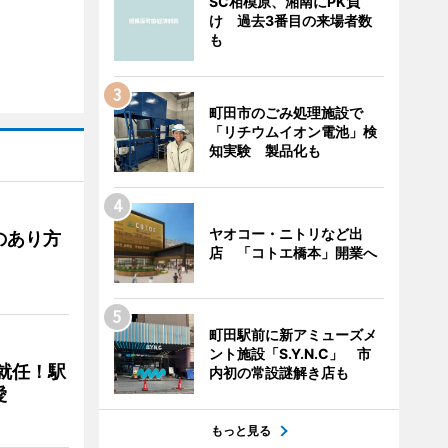
SC相模原、湘南にPK負
け 過去3番目の来場者数
も
町田市のごみ処理施設で
「リチウムイオン電池」検
知実験 製品化も
ヤオコー・ニトリなど出
のあり方
店 「コトエ橋本」開業へ
町田駅前に新アミューズメ
ント施設「S.Y.N.C」 市
に就任！駅
内初の常設謎解き店も
愛
もっと見る