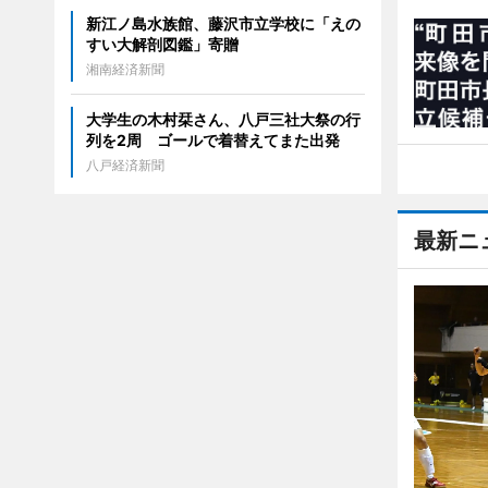
新江ノ島水族館、藤沢市立学校に「えの
すい大解剖図鑑」寄贈
湘南経済新聞
大学生の木村栞さん、八戸三社大祭の行
列を2周 ゴールで着替えてまた出発
八戸経済新聞
最新ニ