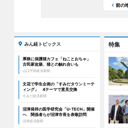
前の
みん経トピックス
特集
厚狭に保護猫カフェ「ねことおちゃ」
古民家改築、猫との触れ合いも
山口宇部経済新聞
文花で学生企画の「すみだタウンミーテ
ィング」 4テーマで意見交換
すみだ経済新聞
沼津発祥の医学研究会「U-TECH」開催
へ 関係者らが沼津市長を表敬訪問
沼津経済新聞