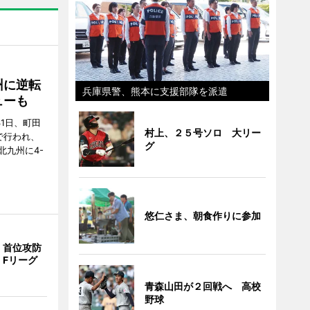
州に逆転
兵庫県警、熊本に支援部隊を派遣
ューも
31日、町田
村上、２５号ソロ 大リー
で行われ、
グ
北九州に4-
悠仁さま、朝食作りに参加
、首位攻防
 Fリーグ
青森山田が２回戦へ 高校
野球