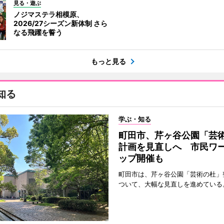
見る・遊ぶ
ノジマステラ相模原、
2026/27シーズン新体制 さら
なる飛躍を誓う
もっと見る
知る
学ぶ・知る
町田市、芹ヶ谷公園「芸
計画を見直しへ 市民ワ
ップ開催も
町田市は、芹ヶ谷公園「芸術の杜」
ついて、大幅な見直しを進めている