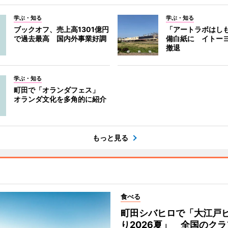
学ぶ・知る
学ぶ・知る
ブックオフ、売上高1301億円
「アートラボはし
で過去最高 国内外事業好調
備白紙に イトー
撤退
学ぶ・知る
町田で「オランダフェス」
オランダ文化を多角的に紹介
もっと見る
食べる
町田シバヒロで「大江戸
り2026夏」 全国のク