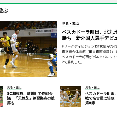
遊ぶ
見る・遊ぶ
ペスカドーラ町田、北九
勝ち 新外国人選手デビ
Fリーグディビジョン1第10節が7月
市立総合体育館（町田市南成瀬5）
ペスカドーラ町田がボルクバレット
2で勝利した。
見る・遊ぶ
見る・遊ぶ
SC相模原、愛川町で作戦会
ペスカドーラ町田
議 「天然芝」練習拠点の披
戦で名古屋に惜敗
露も
第8節