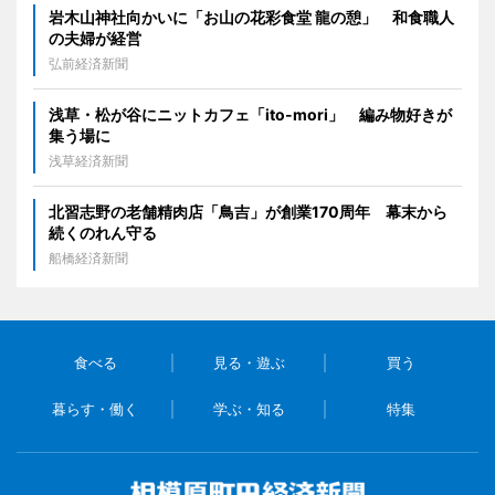
岩木山神社向かいに「お山の花彩食堂 龍の憩」 和食職人
の夫婦が経営
弘前経済新聞
浅草・松が谷にニットカフェ「ito-mori」 編み物好きが
集う場に
浅草経済新聞
北習志野の老舗精肉店「鳥吉」が創業170周年 幕末から
続くのれん守る
船橋経済新聞
食べる
見る・遊ぶ
買う
暮らす・働く
学ぶ・知る
特集