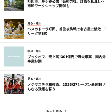
町田市、芹ヶ谷公園「芸術の杜」計画を見直しへ
市民ワークショップ開催も
見る・遊ぶ
ペスカドーラ町田、首位攻防戦で名古屋に惜敗 F
リーグ第8節
学ぶ・知る
ブックオフ、売上高1301億円で過去最高 国内外
事業好調
見る・遊ぶ
ノジマステラ相模原、2026/27シーズン新体制 さ
らなる飛躍を誓う
もっと見る