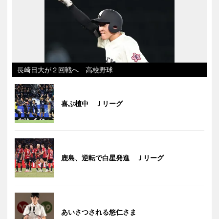
長崎日大が２回戦へ 高校野球
喜ぶ植中 Ｊリーグ
鹿島、逆転で白星発進 Ｊリーグ
あいさつされる悠仁さま