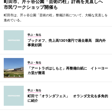
町田市、芹ヶ谷公園「芸術の杜」計画を見直しへ
市民ワークショップ開催も
町田市は、芹ヶ谷公園「芸術の杜」整備計画について、大幅な見直しを
進めている。
学ぶ・知る
ブックオフ、売上高1301億円で過去最高 国内外
事業好調
学ぶ・知る
「アートラボはしもと」再整備白紙に イトーヨー
カ堂が撤退
学ぶ・知る
町田で「オランダフェス」 オランダ文化を多角的
に紹介