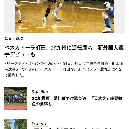
見る・遊ぶ
ペスカドーラ町田、北九州に逆転勝ち 新外国人選
手デビューも
Fリーグディビジョン1第10節が7月31日、町田市立総合体育館（町田市
南成瀬5）で行われ、ペスカドーラ町田がボルクバレット北九州に4-2
で勝利した。
見る・遊ぶ
SC相模原、愛川町で作戦会議 「天然芝」練習拠
点の披露も
学ぶ・知る