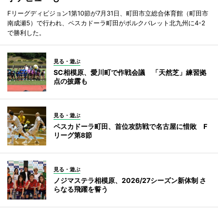
Fリーグディビジョン1第10節が7月31日、町田市立総合体育館（町田市
南成瀬5）で行われ、ペスカドーラ町田がボルクバレット北九州に4-2
で勝利した。
見る・遊ぶ
SC相模原、愛川町で作戦会議 「天然芝」練習拠
点の披露も
見る・遊ぶ
ペスカドーラ町田、首位攻防戦で名古屋に惜敗 F
リーグ第8節
見る・遊ぶ
ノジマステラ相模原、2026/27シーズン新体制 さ
らなる飛躍を誓う