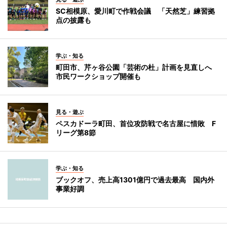
SC相模原、愛川町で作戦会議 「天然芝」練習拠
点の披露も
学ぶ・知る
町田市、芹ヶ谷公園「芸術の杜」計画を見直しへ
市民ワークショップ開催も
見る・遊ぶ
ペスカドーラ町田、首位攻防戦で名古屋に惜敗 F
リーグ第8節
学ぶ・知る
ブックオフ、売上高1301億円で過去最高 国内外
事業好調