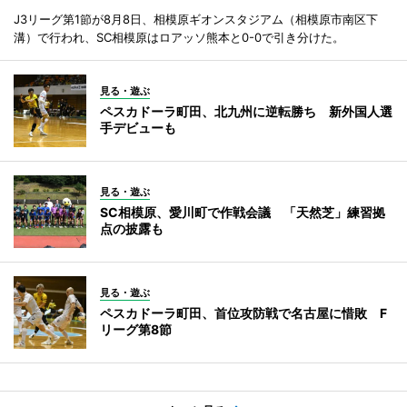
J3リーグ第1節が8月8日、相模原ギオンスタジアム（相模原市南区下
溝）で行われ、SC相模原はロアッソ熊本と0-0で引き分けた。
見る・遊ぶ
ペスカドーラ町田、北九州に逆転勝ち 新外国人選
手デビューも
見る・遊ぶ
SC相模原、愛川町で作戦会議 「天然芝」練習拠
点の披露も
見る・遊ぶ
ペスカドーラ町田、首位攻防戦で名古屋に惜敗 F
リーグ第8節