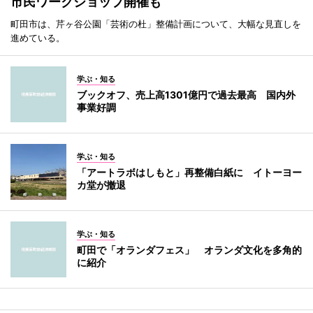
市民ワークショップ開催も
町田市は、芹ヶ谷公園「芸術の杜」整備計画について、大幅な見直しを
進めている。
学ぶ・知る
ブックオフ、売上高1301億円で過去最高 国内外
事業好調
学ぶ・知る
「アートラボはしもと」再整備白紙に イトーヨー
カ堂が撤退
学ぶ・知る
町田で「オランダフェス」 オランダ文化を多角的
に紹介