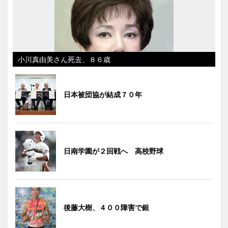
小川真由美さん死去、８６歳
日本被団協が結成７０年
日南学園が２回戦へ 高校野球
後藤大樹、４００障害で銀