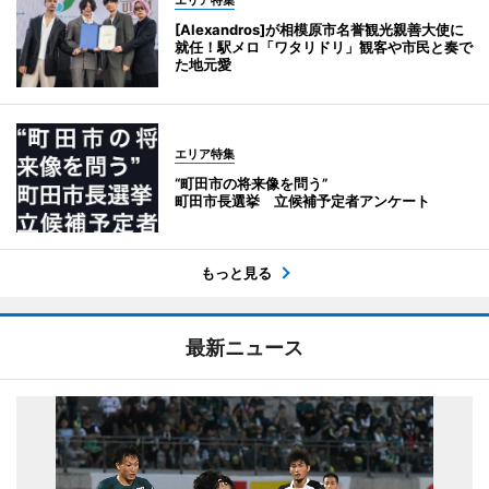
エリア特集
[Alexandros]が相模原市名誉観光親善大使に
就任！駅メロ「ワタリドリ」観客や市民と奏で
た地元愛
エリア特集
“町田市の将来像を問う”
町田市長選挙 立候補予定者アンケート
もっと見る
最新ニュース