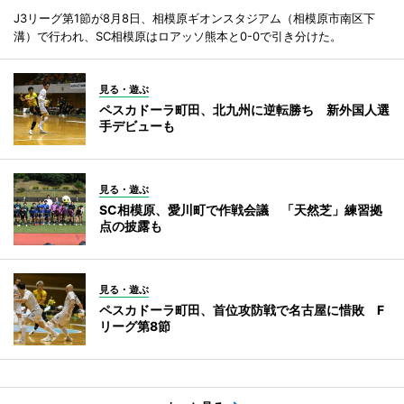
J3リーグ第1節が8月8日、相模原ギオンスタジアム（相模原市南区下
溝）で行われ、SC相模原はロアッソ熊本と0-0で引き分けた。
見る・遊ぶ
ペスカドーラ町田、北九州に逆転勝ち 新外国人選
手デビューも
見る・遊ぶ
SC相模原、愛川町で作戦会議 「天然芝」練習拠
点の披露も
見る・遊ぶ
ペスカドーラ町田、首位攻防戦で名古屋に惜敗 F
リーグ第8節