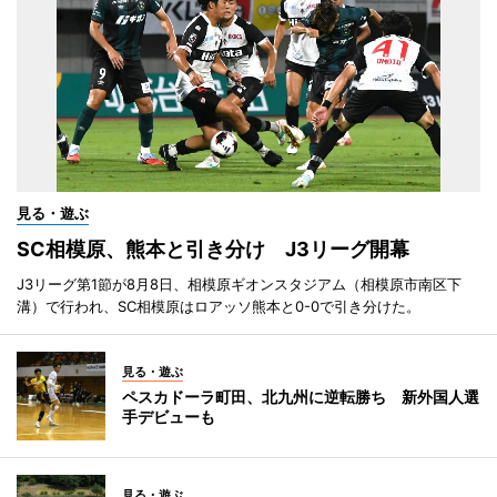
見る・遊ぶ
SC相模原、熊本と引き分け J3リーグ開幕
J3リーグ第1節が8月8日、相模原ギオンスタジアム（相模原市南区下
溝）で行われ、SC相模原はロアッソ熊本と0-0で引き分けた。
見る・遊ぶ
ペスカドーラ町田、北九州に逆転勝ち 新外国人選
手デビューも
見る・遊ぶ