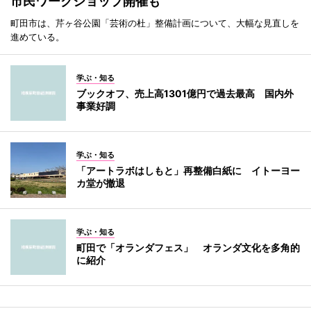
市民ワークショップ開催も
町田市は、芹ヶ谷公園「芸術の杜」整備計画について、大幅な見直しを
進めている。
学ぶ・知る
ブックオフ、売上高1301億円で過去最高 国内外
事業好調
学ぶ・知る
「アートラボはしもと」再整備白紙に イトーヨー
カ堂が撤退
学ぶ・知る
町田で「オランダフェス」 オランダ文化を多角的
に紹介