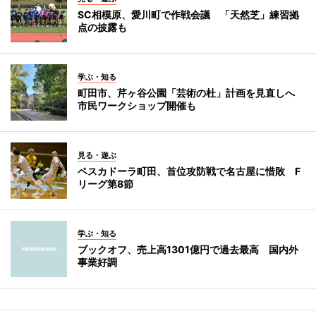
SC相模原、愛川町で作戦会議 「天然芝」練習拠
点の披露も
学ぶ・知る
町田市、芹ヶ谷公園「芸術の杜」計画を見直しへ
市民ワークショップ開催も
見る・遊ぶ
ペスカドーラ町田、首位攻防戦で名古屋に惜敗 F
リーグ第8節
学ぶ・知る
ブックオフ、売上高1301億円で過去最高 国内外
事業好調