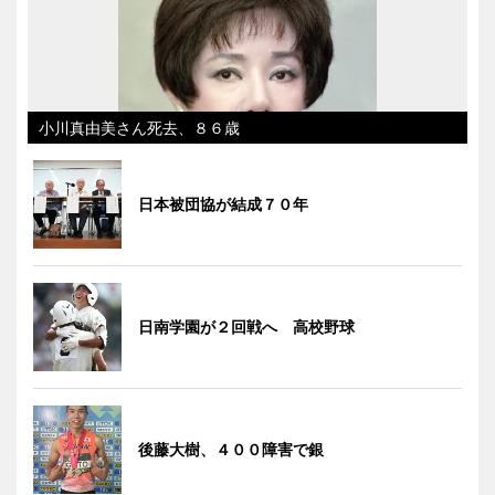
小川真由美さん死去、８６歳
日本被団協が結成７０年
日南学園が２回戦へ 高校野球
後藤大樹、４００障害で銀