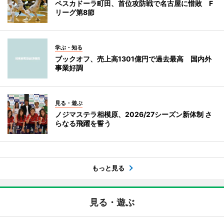
ペスカドーラ町田、首位攻防戦で名古屋に惜敗 F
リーグ第8節
学ぶ・知る
ブックオフ、売上高1301億円で過去最高 国内外
事業好調
見る・遊ぶ
ノジマステラ相模原、2026/27シーズン新体制 さ
らなる飛躍を誓う
もっと見る
見る・遊ぶ