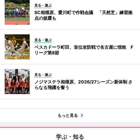
見る・遊ぶ
SC相模原、愛川町で作戦会議 「天然芝」練習拠
点の披露も
見る・遊ぶ
ペスカドーラ町田、首位攻防戦で名古屋に惜敗 F
リーグ第8節
見る・遊ぶ
ノジマステラ相模原、2026/27シーズン新体制 さ
らなる飛躍を誓う
もっと見る
学ぶ・知る