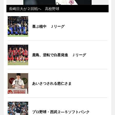
長崎日大が２回戦へ 高校野球
喜ぶ植中 Ｊリーグ
鹿島、逆転で白星発進 Ｊリーグ
あいさつされる悠仁さま
プロ野球・西武２―５ソフトバンク