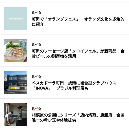
食べる
町田で「オランダフェス」 オランダ文化を多角的
に紹介
食べる
町田のソーセージ店「クロイツェル」が新商品 金
賞ビールの副産物を活用
食べる
ペスカドーラ町田、成瀬に複合型クラブハウス
「INOVA」 ブラジル料理店も
食べる
相模原の公園にタリーズ「店内焙煎」旗艦店 全国
唯一の希少豆や体験提供