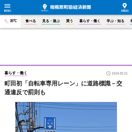
35°C
食べる
見る・遊ぶ
買う
暮らす・働く
学ぶ・知る
暮らす・働く
2014.03.31
町田初「自転車専用レーン」に道路標識－交
通違反で罰則も