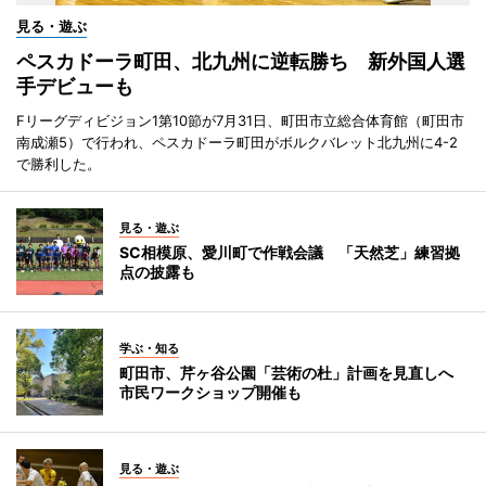
見る・遊ぶ
ペスカドーラ町田、北九州に逆転勝ち 新外国人選
手デビューも
Fリーグディビジョン1第10節が7月31日、町田市立総合体育館（町田市
南成瀬5）で行われ、ペスカドーラ町田がボルクバレット北九州に4-2
で勝利した。
見る・遊ぶ
SC相模原、愛川町で作戦会議 「天然芝」練習拠
点の披露も
学ぶ・知る
町田市、芹ヶ谷公園「芸術の杜」計画を見直しへ
市民ワークショップ開催も
見る・遊ぶ