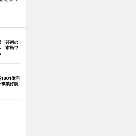
園「芸術の
へ 市民ワ
も
1301億円
外事業好調