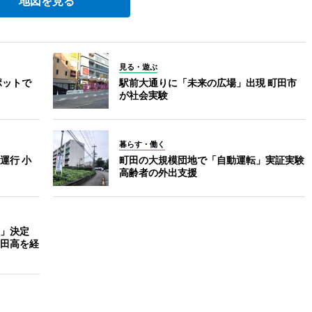
地図を見る
見る・遊ぶ
ポットで
駅前大通りに「未来の広場」出現 町田市
が社会実験
暮らす・働く
運行 小
町田の大規模団地で「自動運転」実証実験
高齢者の外出支援
」決定
田高を経