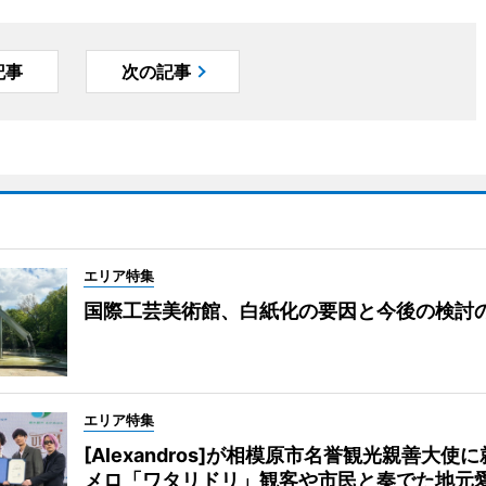
記事
次の記事
エリア特集
国際工芸美術館、白紙化の要因と今後の検討
エリア特集
[Alexandros]が相模原市名誉観光親善大使
メロ「ワタリドリ」観客や市民と奏でた地元