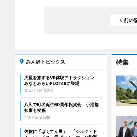
前の
みん経トピックス
特集
火星を旅するVR体験アトラクション
みなとみらいPLOT48に登場
ヨコハマ経済新聞
八広で町名誕生60周年祝賀会 小池都
知事も祝福
すみだ経済新聞
佐賀に「ばくてん屋」 「シルク・ド