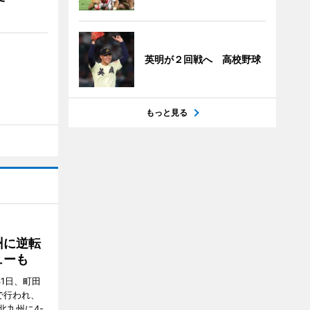
英明が２回戦へ 高校野球
もっと見る
州に逆転
ューも
31日、町田
で行われ、
北九州に4-