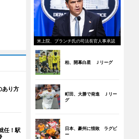
米上院、ブランチ氏の司法長官人事承認
柏、開幕白星 Ｊリーグ
のあり方
町田、大勝で発進 Ｊリー
グ
日本、豪州に惜敗 ラグビ
に就任！駅
ー
愛