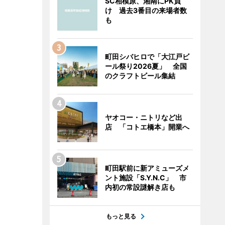
SC相模原、湘南にPK負
け 過去3番目の来場者数
も
町田シバヒロで「大江戸ビ
ール祭り2026夏」 全国
のクラフトビール集結
ヤオコー・ニトリなど出
店 「コトエ橋本」開業へ
町田駅前に新アミューズメ
ント施設「S.Y.N.C」 市
内初の常設謎解き店も
もっと見る