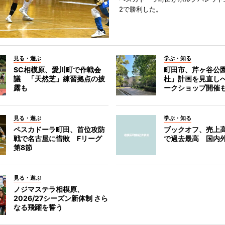
2で勝利した。
見る・遊ぶ
学ぶ・知る
SC相模原、愛川町で作戦会
町田市、芹ヶ谷公
議 「天然芝」練習拠点の披
杜」計画を見直し
露も
ークショップ開催
見る・遊ぶ
学ぶ・知る
ペスカドーラ町田、首位攻防
ブックオフ、売上高
戦で名古屋に惜敗 Fリーグ
で過去最高 国内
第8節
見る・遊ぶ
ノジマステラ相模原、
2026/27シーズン新体制 さら
なる飛躍を誓う