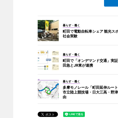
暮らす・働く
町田で電動自転車シェア 観光ス
社会実験
暮らす・働く
町田で「オンデマンド交通」実証
田急とJR東が連携
暮らす・働く
多摩モノレール「町田延伸ルート
市立陸上競技場・日大三高・野津
由