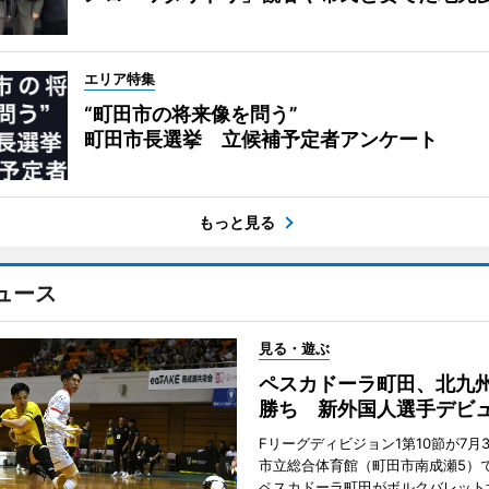
エリア特集
“町田市の将来像を問う”
町田市長選挙 立候補予定者アンケート
もっと見る
ュース
見る・遊ぶ
ペスカドーラ町田、北九
勝ち 新外国人選手デビ
Fリーグディビジョン1第10節が7月
市立総合体育館（町田市南成瀬5）
ペスカドーラ町田がボルクバレット