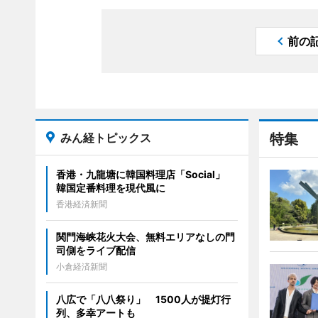
前の
みん経トピックス
特集
香港・九龍塘に韓国料理店「Social」
韓国定番料理を現代風に
香港経済新聞
関門海峡花火大会、無料エリアなしの門
司側をライブ配信
小倉経済新聞
八広で「八八祭り」 1500人が提灯行
列、多幸アートも