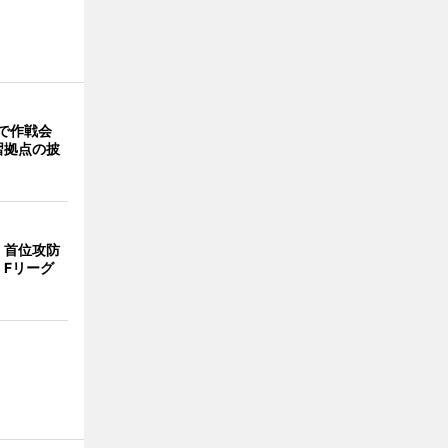
で作戦会
習拠点の披
、首位攻防
 Fリーグ