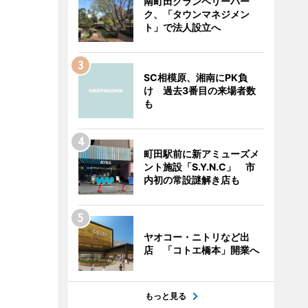
南町田グランベリーパー
ク、「タウンマネジメン
ト」で法人設立へ
SC相模原、湘南にPK負
け 過去3番目の来場者数
も
町田駅前に新アミューズメ
ント施設「S.Y.N.C」 市
内初の常設謎解き店も
ヤオコー・ニトリなど出
店 「コトエ橋本」開業へ
もっと見る