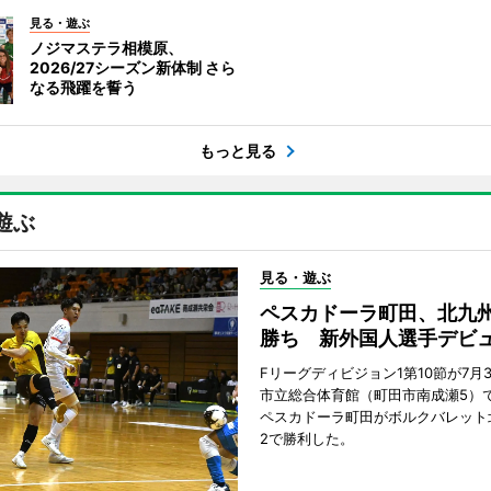
見る・遊ぶ
ノジマステラ相模原、
2026/27シーズン新体制 さら
なる飛躍を誓う
もっと見る
遊ぶ
見る・遊ぶ
ペスカドーラ町田、北九
勝ち 新外国人選手デビ
Fリーグディビジョン1第10節が7月
市立総合体育館（町田市南成瀬5）
ペスカドーラ町田がボルクバレット
2で勝利した。