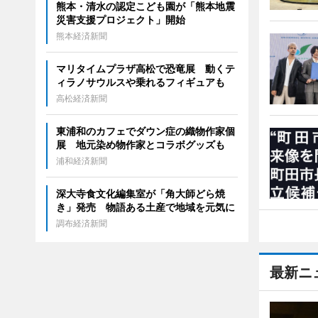
熊本・清水の認定こども園が「熊本地震
災害支援プロジェクト」開始
熊本経済新聞
マリタイムプラザ高松で恐竜展 動くテ
ィラノサウルスや乗れるフィギュアも
高松経済新聞
東浦和のカフェでダウン症の織物作家個
展 地元染め物作家とコラボグッズも
浦和経済新聞
深大寺食文化編集室が「角大師どら焼
き」発売 物語ある土産で地域を元気に
調布経済新聞
最新ニ