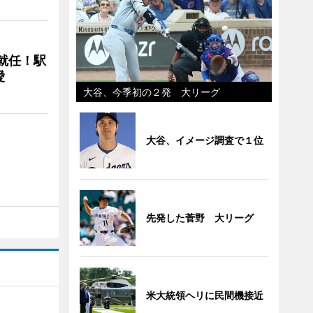
に就任！駅
愛
大谷、今季初の２発 大リーグ
大谷、イメージ調査で１位
先発した菅野 大リーグ
米大統領ヘリに民間機接近