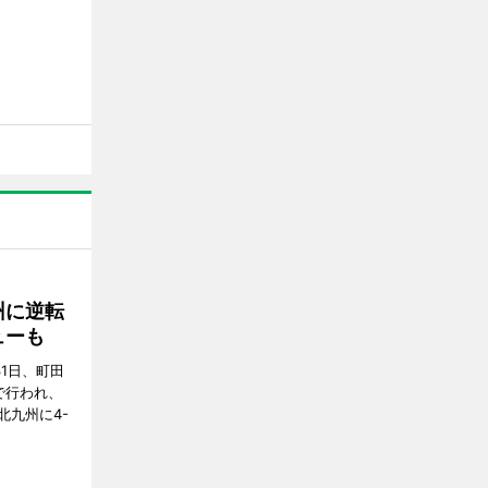
州に逆転
ューも
31日、町田
で行われ、
北九州に4-