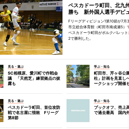
ペスカドーラ町田、北九
勝ち 新外国人選手デビ
Fリーグディビジョン1第10節が7月
市立総合体育館（町田市南成瀬5）
ペスカドーラ町田がボルクバレット
2で勝利した。
見る・遊ぶ
学ぶ・知る
SC相模原、愛川町で作戦会
町田市、芹ヶ谷公
議 「天然芝」練習拠点の披
杜」計画を見直し
露も
ークショップ開催
見る・遊ぶ
学ぶ・知る
ペスカドーラ町田、首位攻防
ブックオフ、売上高
戦で名古屋に惜敗 Fリーグ
で過去最高 国内
第8節