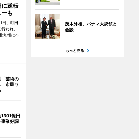
州に逆転
ューも
31日、町田
茂木外相、パナマ大統領と
で行われ、
会談
北九州に4-
もっと見る
園「芸術の
へ 市民ワ
も
1301億円
外事業好調