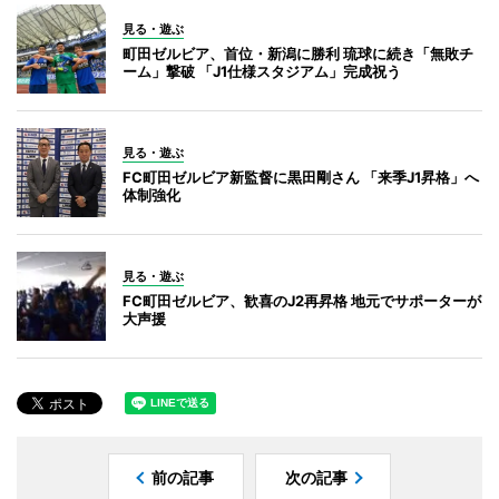
見る・遊ぶ
町田ゼルビア、首位・新潟に勝利 琉球に続き「無敗チ
ーム」撃破 「J1仕様スタジアム」完成祝う
見る・遊ぶ
FC町田ゼルビア新監督に黒田剛さん 「来季J1昇格」へ
体制強化
見る・遊ぶ
FC町田ゼルビア、歓喜のJ2再昇格 地元でサポーターが
大声援
前の記事
次の記事