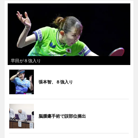
早田が８強入り
張本智、８強入り
脳腫瘍手術で誤部位摘出