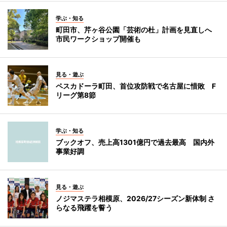
学ぶ・知る
町田市、芹ヶ谷公園「芸術の杜」計画を見直しへ
市民ワークショップ開催も
見る・遊ぶ
ペスカドーラ町田、首位攻防戦で名古屋に惜敗 F
リーグ第8節
学ぶ・知る
ブックオフ、売上高1301億円で過去最高 国内外
事業好調
見る・遊ぶ
ノジマステラ相模原、2026/27シーズン新体制 さ
らなる飛躍を誓う