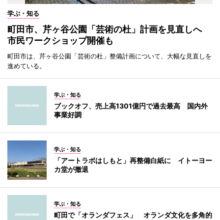
学ぶ・知る
町田市、芹ヶ谷公園「芸術の杜」計画を見直しへ
市民ワークショップ開催も
町田市は、芹ヶ谷公園「芸術の杜」整備計画について、大幅な見直しを
進めている。
学ぶ・知る
ブックオフ、売上高1301億円で過去最高 国内外
事業好調
学ぶ・知る
「アートラボはしもと」再整備白紙に イトーヨー
カ堂が撤退
学ぶ・知る
町田で「オランダフェス」 オランダ文化を多角的