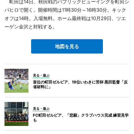
町田は14日、秋田戦のパブリックビューイングを町田シ
バヒロで開く。開催時間は11時30分～16時30分。キック
オフは14時。入場無料。ホーム最終戦は10月29日、ツエ
ーゲン金沢と対戦する。
地図を見る
見る・遊ぶ
首位の町田ゼルビア、19位いわきに苦杯 黒田監督「反
省材料に」
見る・遊ぶ
FC町田ゼルビア、「悲願」クラブハウス完成 練習見学
も