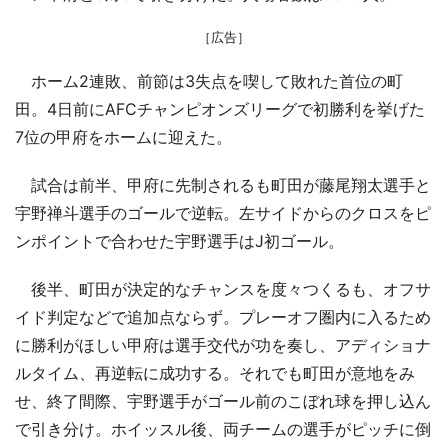
［広告］
ホーム2連敗、前節は3失点を喫して敗れた首位の町
田。4日前にAFCチャンピオンズリーグで初勝利を挙げた
7位の甲府をホームに迎えた。
試合は前半、甲府に先制されるも町田が藤尾翔太選手と
宇野禅斗選手のゴールで逆転。左サイドからのクロスをピ
ンポイントで合わせた宇野選手はJ初ゴール。
後半、町田が決定的なチャンスを度々つくるも、オフサ
イド判定などで追加点ならず。プレーオフ圏内に入るため
に勝利がほしい甲府は選手交代が功を奏し、アディショナ
ルタイム、再逆転に成功する。それでも町田が意地をみ
せ、終了間際、宇野選手がゴール前のこぼれ球を押し込ん
で引き分け。ホイッスル後、両チームの選手がピッチに倒