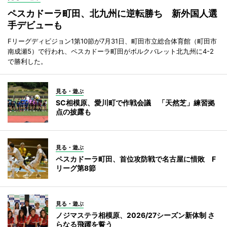
ペスカドーラ町田、北九州に逆転勝ち 新外国人選
手デビューも
Fリーグディビジョン1第10節が7月31日、町田市立総合体育館（町田市
南成瀬5）で行われ、ペスカドーラ町田がボルクバレット北九州に4-2
で勝利した。
見る・遊ぶ
SC相模原、愛川町で作戦会議 「天然芝」練習拠
点の披露も
見る・遊ぶ
ペスカドーラ町田、首位攻防戦で名古屋に惜敗 F
リーグ第8節
見る・遊ぶ
ノジマステラ相模原、2026/27シーズン新体制 さ
らなる飛躍を誓う