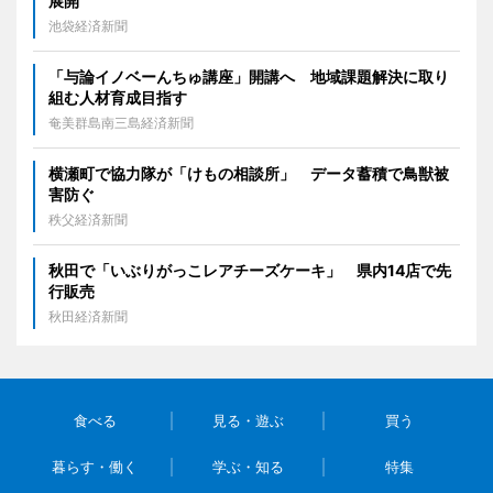
展開
池袋経済新聞
「与論イノベーんちゅ講座」開講へ 地域課題解決に取り
組む人材育成目指す
奄美群島南三島経済新聞
横瀬町で協力隊が「けもの相談所」 データ蓄積で鳥獣被
害防ぐ
秩父経済新聞
秋田で「いぶりがっこレアチーズケーキ」 県内14店で先
行販売
秋田経済新聞
食べる
見る・遊ぶ
買う
暮らす・働く
学ぶ・知る
特集