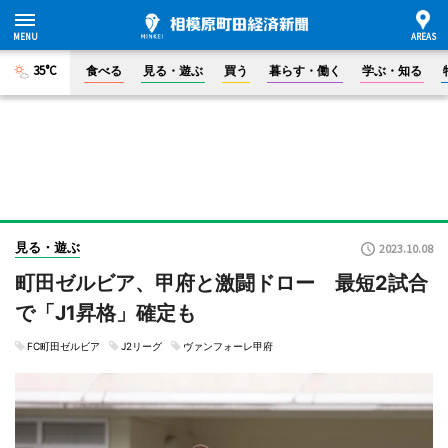
35°C
食べる
見る・遊ぶ
買う
暮らす・働く
学ぶ・知る
見る・遊ぶ
2023.10.08
町田ゼルビア、甲府と激闘ドロー 最短2試合
で「J1昇格」確定も
FC町田ゼルビア
J2リーグ
ヴァンフォーレ甲府