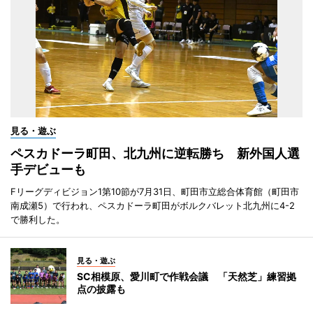
見る・遊ぶ
ペスカドーラ町田、北九州に逆転勝ち 新外国人選
手デビューも
Fリーグディビジョン1第10節が7月31日、町田市立総合体育館（町田市
南成瀬5）で行われ、ペスカドーラ町田がボルクバレット北九州に4-2
で勝利した。
見る・遊ぶ
SC相模原、愛川町で作戦会議 「天然芝」練習拠
点の披露も