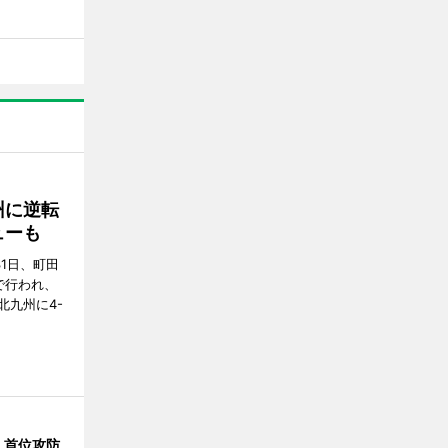
州に逆転
ューも
31日、町田
で行われ、
北九州に4-
、首位攻防