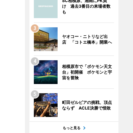
SC相模原、湘南にPK負
け 過去3番目の来場者数
も
ヤオコー・ニトリなど出
店 「コトエ橋本」開業へ
相模原市で「ポケモン天文
台」初開催 ポケモンと宇
宙を冒険
町田ゼルビアの挑戦、頂点
ならず ACLE決勝で惜敗
もっと見る