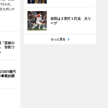
で行われ、
北九州に4-
吉田は２安打１打点 大リ
ーグ
もっと見る
園「芸術の
へ 市民ワ
も
1301億円
外事業好調