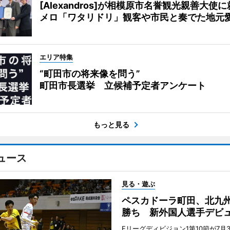
[Alexandros]が相模原市名誉観光親善大使
メロ「ワタリドリ」観客や市民と奏でた地元
エリア特集
“町田市の将来像を問う”
町田市長選挙 立候補予定者アンケート
もっと見る
ュース
見る・遊ぶ
ペスカドーラ町田、北九
勝ち 新外国人選手デビ
Fリーグディビジョン1第10節が7月