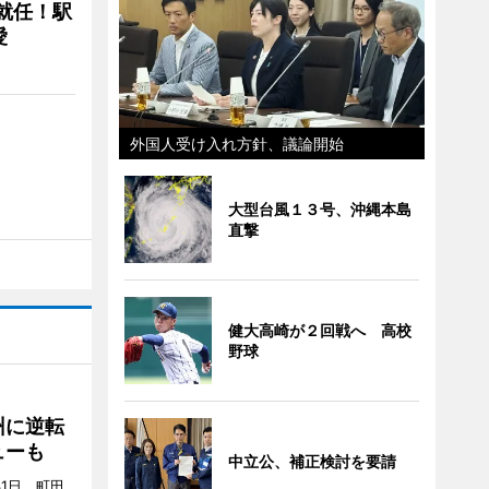
に就任！駅
愛
外国人受け入れ方針、議論開始
大型台風１３号、沖縄本島
直撃
健大高崎が２回戦へ 高校
野球
州に逆転
ューも
中立公、補正検討を要請
31日、町田