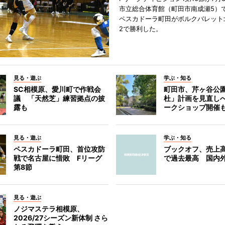
市立総合体育館（町田市南成瀬5）
ペスカドーラ町田がボルクバレット
2で勝利した。
見る・遊ぶ
学ぶ・知る
SC相模原、愛川町で作戦会
町田市、芹ヶ谷公
議 「天然芝」練習拠点の披
杜」計画を見直し
露も
ークショップ開催
見る・遊ぶ
学ぶ・知る
ペスカドーラ町田、首位攻防
ブックオフ、売上高
戦で名古屋に惜敗 Fリーグ
で過去最高 国内
第8節
見る・遊ぶ
ノジマステラ相模原、
2026/27シーズン新体制 さら