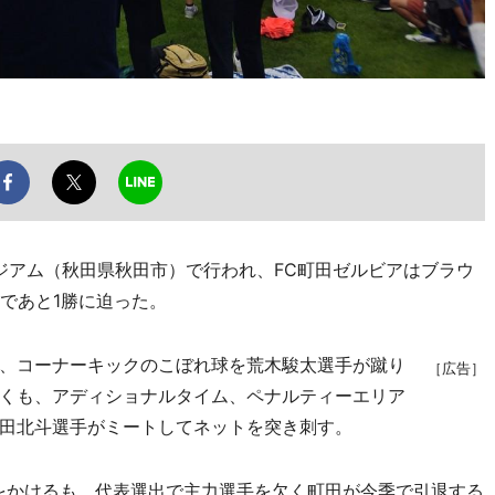
タジアム（秋田県秋田市）で行われ、FC町田ゼルビアはブラウ
まであと1勝に迫った。
、コーナーキックのこぼれ球を荒木駿太選手が蹴り
［広告］
くも、アディショナルタイム、ペナルティーエリア
田北斗選手がミートしてネットを突き刺す。
をかけるも、代表選出で主力選手を欠く町田が今季で引退する