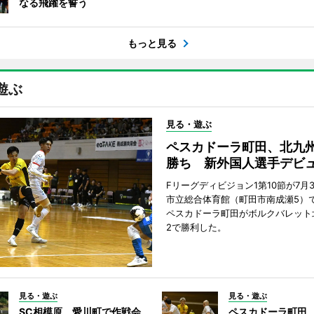
なる飛躍を誓う
もっと見る
遊ぶ
見る・遊ぶ
ペスカドーラ町田、北九
勝ち 新外国人選手デビ
Fリーグディビジョン1第10節が7月
市立総合体育館（町田市南成瀬5）
ペスカドーラ町田がボルクバレット
2で勝利した。
見る・遊ぶ
見る・遊ぶ
SC相模原、愛川町で作戦会
ペスカドーラ町田