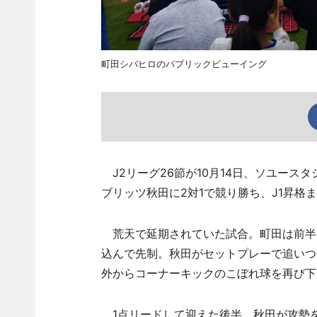
町田シバヒロのパブリックビューイング
J2リーグ26節が10月14日、ソユース
ブリッツ秋田に2対1で競り勝ち、J1昇格
荒天で延期されていた試合。町田は前半
込んで先制。秋田がセットプレーで追いつ
外からコーナーキックのこぼれ球を再び下
1点リードして迎えた後半、秋田が攻勢