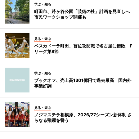
学ぶ・知る
町田市、芹ヶ谷公園「芸術の杜」計画を見直しへ
市民ワークショップ開催も
見る・遊ぶ
ペスカドーラ町田、首位攻防戦で名古屋に惜敗 F
リーグ第8節
学ぶ・知る
ブックオフ、売上高1301億円で過去最高 国内外
事業好調
見る・遊ぶ
ノジマステラ相模原、2026/27シーズン新体制 さ
らなる飛躍を誓う