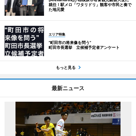
就任！駅メロ「ワタリドリ」観客や市民と奏で
た地元愛
エリア特集
“町田市の将来像を問う”
町田市長選挙 立候補予定者アンケート
もっと見る
最新ニュース