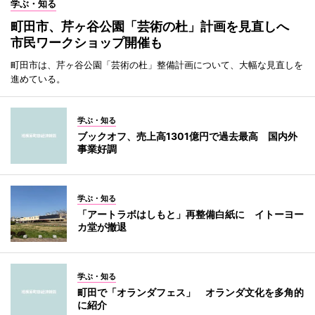
学ぶ・知る
町田市、芹ヶ谷公園「芸術の杜」計画を見直しへ
市民ワークショップ開催も
町田市は、芹ヶ谷公園「芸術の杜」整備計画について、大幅な見直しを
進めている。
学ぶ・知る
ブックオフ、売上高1301億円で過去最高 国内外
事業好調
学ぶ・知る
「アートラボはしもと」再整備白紙に イトーヨー
カ堂が撤退
学ぶ・知る
町田で「オランダフェス」 オランダ文化を多角的
に紹介