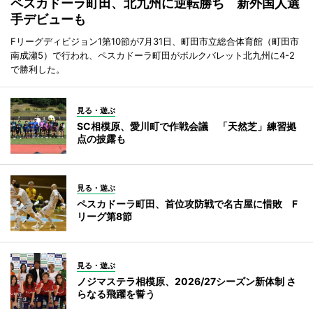
ペスカドーラ町田、北九州に逆転勝ち 新外国人選
手デビューも
Fリーグディビジョン1第10節が7月31日、町田市立総合体育館（町田市
南成瀬5）で行われ、ペスカドーラ町田がボルクバレット北九州に4-2
で勝利した。
見る・遊ぶ
SC相模原、愛川町で作戦会議 「天然芝」練習拠
点の披露も
見る・遊ぶ
ペスカドーラ町田、首位攻防戦で名古屋に惜敗 F
リーグ第8節
見る・遊ぶ
ノジマステラ相模原、2026/27シーズン新体制 さ
らなる飛躍を誓う