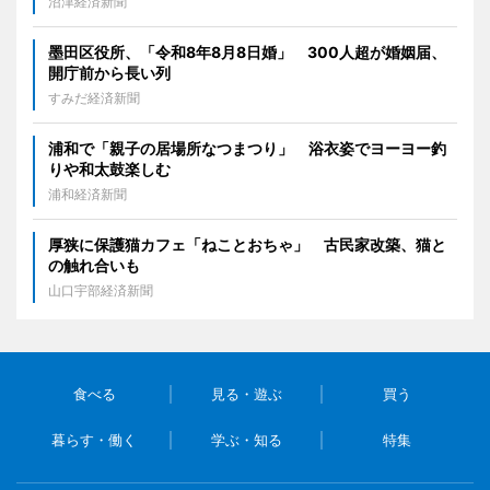
沼津経済新聞
墨田区役所、「令和8年8月8日婚」 300人超が婚姻届、
開庁前から長い列
すみだ経済新聞
浦和で「親子の居場所なつまつり」 浴衣姿でヨーヨー釣
りや和太鼓楽しむ
浦和経済新聞
厚狭に保護猫カフェ「ねことおちゃ」 古民家改築、猫と
の触れ合いも
山口宇部経済新聞
食べる
見る・遊ぶ
買う
暮らす・働く
学ぶ・知る
特集