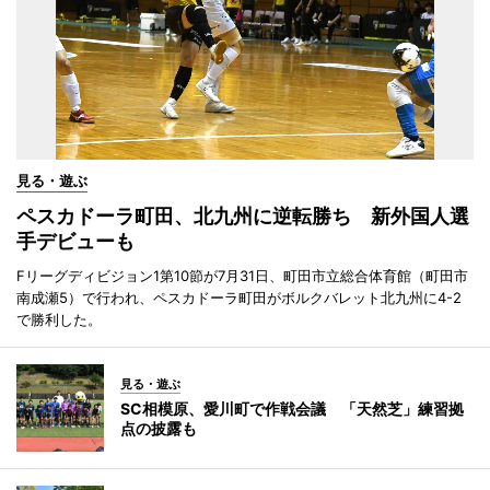
見る・遊ぶ
ペスカドーラ町田、北九州に逆転勝ち 新外国人選
手デビューも
Fリーグディビジョン1第10節が7月31日、町田市立総合体育館（町田市
南成瀬5）で行われ、ペスカドーラ町田がボルクバレット北九州に4-2
で勝利した。
見る・遊ぶ
SC相模原、愛川町で作戦会議 「天然芝」練習拠
点の披露も