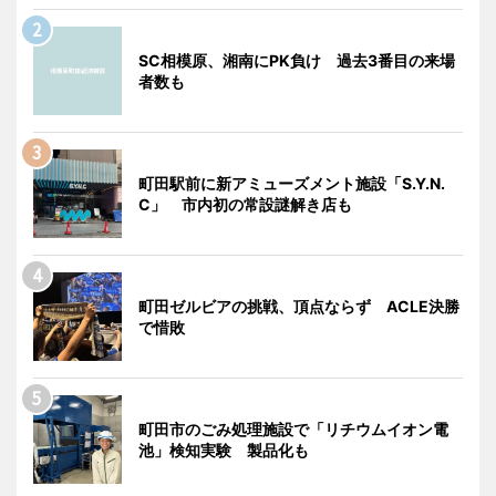
SC相模原、湘南にPK負け 過去3番目の来場
者数も
町田駅前に新アミューズメント施設「S.Y.N.
C」 市内初の常設謎解き店も
町田ゼルビアの挑戦、頂点ならず ACLE決勝
で惜敗
町田市のごみ処理施設で「リチウムイオン電
池」検知実験 製品化も