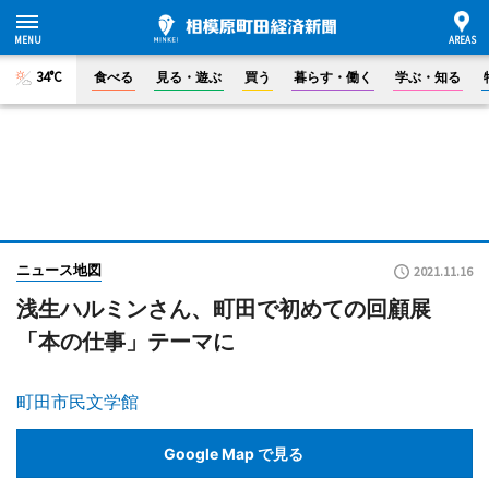
34°C
食べる
見る・遊ぶ
買う
暮らす・働く
学ぶ・知る
ニュース地図
2021.11.16
浅生ハルミンさん、町田で初めての回顧展
「本の仕事」テーマに
町田市民文学館
Google Map で見る