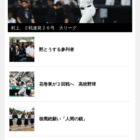
村上、２戦連発２６号 大リーグ
黙とうする参列者
花巻東が２回戦へ 高校野球
核廃絶願い「人間の鎖」