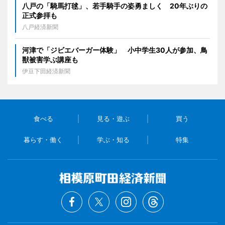
八戸の「騎馬打毬」、若手騎手の姿勇ましく 20年ぶりの
正式参拝も
八戸経済新聞
河津で「ジビエバーガー体験」 小中学生30人が参加、鳥
獣被害学ぶ講座も
伊豆下田経済新聞
食べる
見る・遊ぶ
買う
暮らす・働く
学ぶ・知る
特集