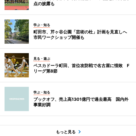
点の披露も
学ぶ・知る
町田市、芹ヶ谷公園「芸術の杜」計画を見直しへ
市民ワークショップ開催も
見る・遊ぶ
ペスカドーラ町田、首位攻防戦で名古屋に惜敗 F
リーグ第8節
学ぶ・知る
ブックオフ、売上高1301億円で過去最高 国内外
事業好調
もっと見る