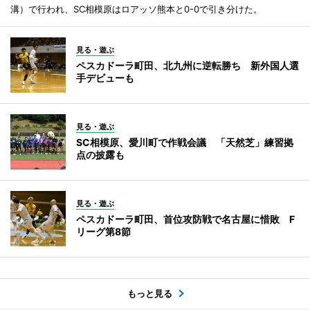
溝）で行われ、SC相模原はロアッソ熊本と0-0で引き分けた。
見る・遊ぶ
ペスカドーラ町田、北九州に逆転勝ち 新外国人選
手デビューも
見る・遊ぶ
SC相模原、愛川町で作戦会議 「天然芝」練習拠
点の披露も
見る・遊ぶ
ペスカドーラ町田、首位攻防戦で名古屋に惜敗 F
リーグ第8節
もっと見る