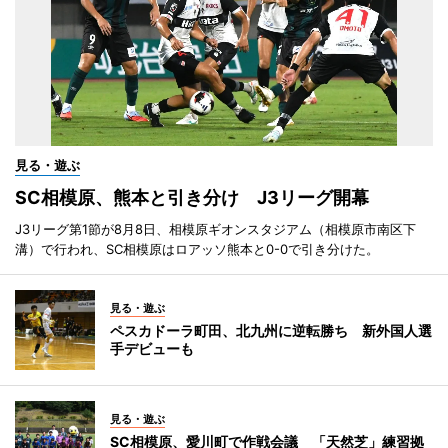
見る・遊ぶ
SC相模原、熊本と引き分け J3リーグ開幕
J3リーグ第1節が8月8日、相模原ギオンスタジアム（相模原市南区下
溝）で行われ、SC相模原はロアッソ熊本と0-0で引き分けた。
見る・遊ぶ
ペスカドーラ町田、北九州に逆転勝ち 新外国人選
手デビューも
見る・遊ぶ
SC相模原、愛川町で作戦会議 「天然芝」練習拠