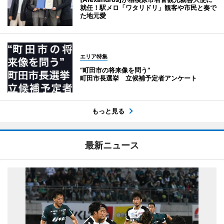
就任！駅メロ「ワタリドリ」観客や市民と奏で
た地元愛
エリア特集
“町田市の将来像を問う”
町田市長選挙 立候補予定者アンケート
もっと見る
最新ニュース