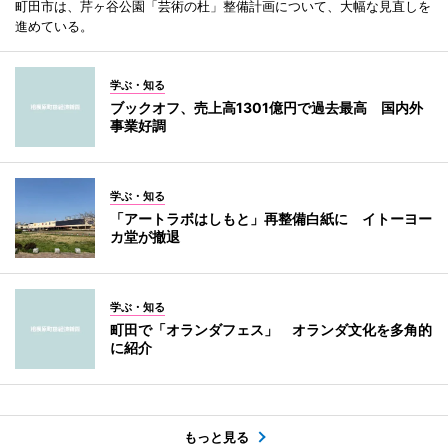
町田市は、芹ヶ谷公園「芸術の杜」整備計画について、大幅な見直しを
進めている。
学ぶ・知る
ブックオフ、売上高1301億円で過去最高 国内外
事業好調
学ぶ・知る
「アートラボはしもと」再整備白紙に イトーヨー
カ堂が撤退
学ぶ・知る
町田で「オランダフェス」 オランダ文化を多角的
に紹介
もっと見る