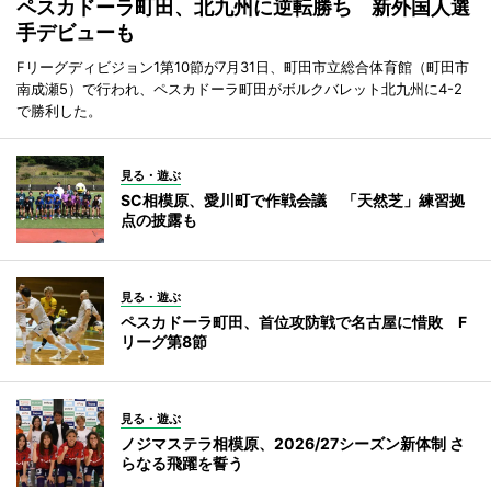
ペスカドーラ町田、北九州に逆転勝ち 新外国人選
手デビューも
Fリーグディビジョン1第10節が7月31日、町田市立総合体育館（町田市
南成瀬5）で行われ、ペスカドーラ町田がボルクバレット北九州に4-2
で勝利した。
見る・遊ぶ
SC相模原、愛川町で作戦会議 「天然芝」練習拠
点の披露も
見る・遊ぶ
ペスカドーラ町田、首位攻防戦で名古屋に惜敗 F
リーグ第8節
見る・遊ぶ
ノジマステラ相模原、2026/27シーズン新体制 さ
らなる飛躍を誓う