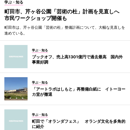
学ぶ・知る
町田市、芹ヶ谷公園「芸術の杜」計画を見直しへ
市民ワークショップ開催も
町田市は、芹ヶ谷公園「芸術の杜」整備計画について、大幅な見直しを
進めている。
学ぶ・知る
ブックオフ、売上高1301億円で過去最高 国内外
事業好調
学ぶ・知る
「アートラボはしもと」再整備白紙に イトーヨー
カ堂が撤退
学ぶ・知る
町田で「オランダフェス」 オランダ文化を多角的
に紹介