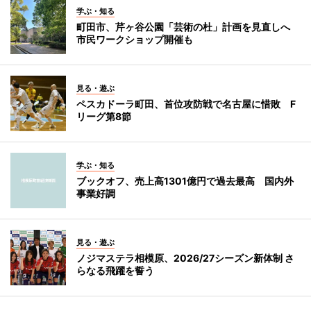
学ぶ・知る
町田市、芹ヶ谷公園「芸術の杜」計画を見直しへ
市民ワークショップ開催も
見る・遊ぶ
ペスカドーラ町田、首位攻防戦で名古屋に惜敗 F
リーグ第8節
学ぶ・知る
ブックオフ、売上高1301億円で過去最高 国内外
事業好調
見る・遊ぶ
ノジマステラ相模原、2026/27シーズン新体制 さ
らなる飛躍を誓う