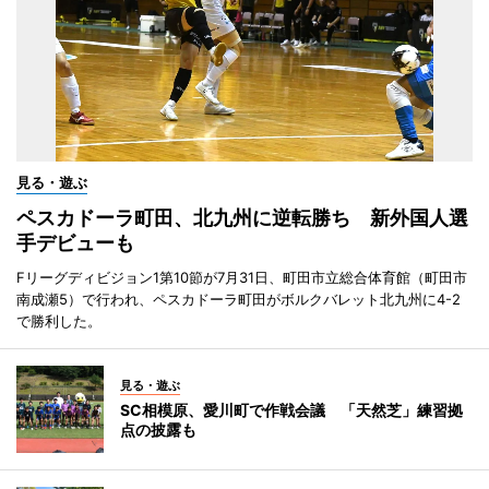
見る・遊ぶ
ペスカドーラ町田、北九州に逆転勝ち 新外国人選
手デビューも
Fリーグディビジョン1第10節が7月31日、町田市立総合体育館（町田市
南成瀬5）で行われ、ペスカドーラ町田がボルクバレット北九州に4-2
で勝利した。
見る・遊ぶ
SC相模原、愛川町で作戦会議 「天然芝」練習拠
点の披露も