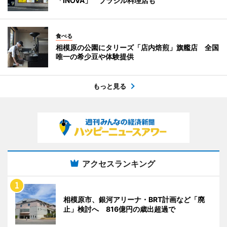
「INOVA」 ブラジル料理店も
食べる
相模原の公園にタリーズ「店内焙煎」旗艦店 全国
唯一の希少豆や体験提供
もっと見る
アクセスランキング
相模原市、銀河アリーナ・BRT計画など「廃
止」検討へ 816億円の歳出超過で