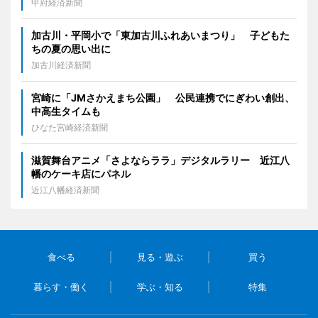
甲府経済新聞
加古川・平岡小で「東加古川ふれあいまつり」 子どもた
ちの夏の思い出に
加古川経済新聞
宮崎に「JMさかえまち公園」 公民連携でにぎわい創出、
中高生タイムも
ひなた宮崎経済新聞
滋賀舞台アニメ「さよならララ」デジタルラリー 近江八
幡のケーキ店にパネル
近江八幡経済新聞
食べる
見る・遊ぶ
買う
暮らす・働く
学ぶ・知る
特集