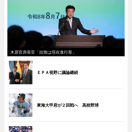
木原官房長官「拉致は現在進行形」
ＥＰＡ視野に議論継続
東海大甲府が２回戦へ 高校野球