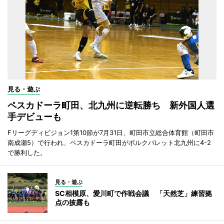
見る・遊ぶ
ペスカドーラ町田、北九州に逆転勝ち 新外国人選
手デビューも
Fリーグディビジョン1第10節が7月31日、町田市立総合体育館（町田市
南成瀬5）で行われ、ペスカドーラ町田がボルクバレット北九州に4-2
で勝利した。
見る・遊ぶ
SC相模原、愛川町で作戦会議 「天然芝」練習拠
点の披露も