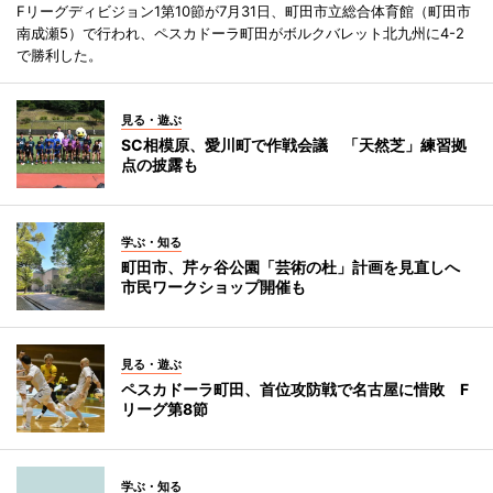
Fリーグディビジョン1第10節が7月31日、町田市立総合体育館（町田市
南成瀬5）で行われ、ペスカドーラ町田がボルクバレット北九州に4-2
で勝利した。
見る・遊ぶ
SC相模原、愛川町で作戦会議 「天然芝」練習拠
点の披露も
学ぶ・知る
町田市、芹ヶ谷公園「芸術の杜」計画を見直しへ
市民ワークショップ開催も
見る・遊ぶ
ペスカドーラ町田、首位攻防戦で名古屋に惜敗 F
リーグ第8節
学ぶ・知る