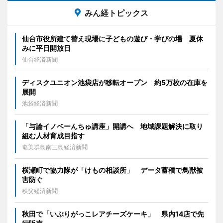
みん経トピックス
仙台市役所建て替え現場に子どもの遊び・学びの場 夏休
みに平日開放日
仙台経済新聞
ディスクユニオン池袋店が移転オープン 約5万枚の在庫を
展開
池袋経済新聞
「与論イノベーんちゅ講座」開講へ 地域課題解決に取り
組む人材育成目指す
奄美群島南三島経済新聞
横瀬町で協力隊が「けもの相談所」 データ蓄積で鳥獣被
害防ぐ
秩父経済新聞
秋田で「いぶりがっこレアチーズケーキ」 県内14店で先