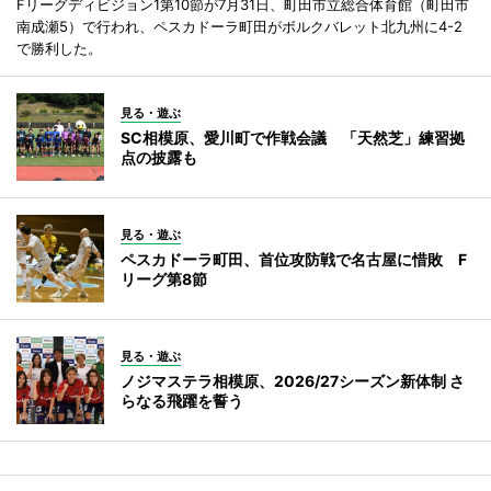
Fリーグディビジョン1第10節が7月31日、町田市立総合体育館（町田市
南成瀬5）で行われ、ペスカドーラ町田がボルクバレット北九州に4-2
で勝利した。
見る・遊ぶ
SC相模原、愛川町で作戦会議 「天然芝」練習拠
点の披露も
見る・遊ぶ
ペスカドーラ町田、首位攻防戦で名古屋に惜敗 F
リーグ第8節
見る・遊ぶ
ノジマステラ相模原、2026/27シーズン新体制 さ
らなる飛躍を誓う