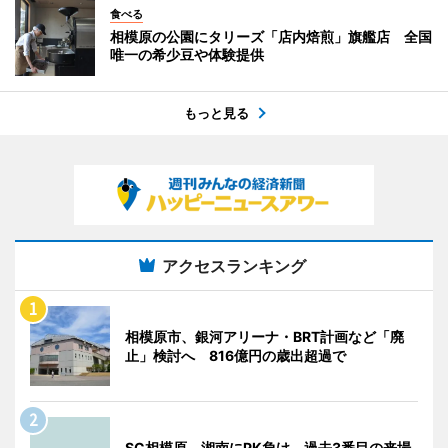
食べる
相模原の公園にタリーズ「店内焙煎」旗艦店 全国
唯一の希少豆や体験提供
もっと見る
アクセスランキング
相模原市、銀河アリーナ・BRT計画など「廃
止」検討へ 816億円の歳出超過で
SC相模原、湘南にPK負け 過去3番目の来場