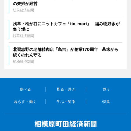
の夫婦が経営
弘前経済新聞
浅草・松が谷にニットカフェ「ito-mori」 編み物好きが
集う場に
浅草経済新聞
北習志野の老舗精肉店「鳥吉」が創業170周年 幕末から
続くのれん守る
船橋経済新聞
食べる
見る・遊ぶ
買う
暮らす・働く
学ぶ・知る
特集