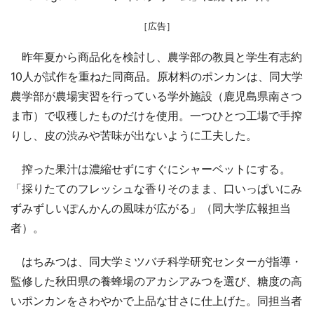
［広告］
昨年夏から商品化を検討し、農学部の教員と学生有志約
10人が試作を重ねた同商品。原材料のポンカンは、同大学
農学部が農場実習を行っている学外施設（鹿児島県南さつ
ま市）で収穫したものだけを使用。一つひとつ工場で手搾
りし、皮の渋みや苦味が出ないように工夫した。
搾った果汁は濃縮せずにすぐにシャーベットにする。
「採りたてのフレッシュな香りそのまま、口いっぱいにみ
ずみずしいぽんかんの風味が広がる」（同大学広報担当
者）。
はちみつは、同大学ミツバチ科学研究センターが指導・
監修した秋田県の養蜂場のアカシアみつを選び、糖度の高
いポンカンをさわやかで上品な甘さに仕上げた。同担当者