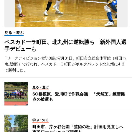
見る・遊ぶ
ペスカドーラ町田、北九州に逆転勝ち 新外国人選
手デビューも
Fリーグディビジョン1第10節が7月31日、町田市立総合体育館（町田市
南成瀬5）で行われ、ペスカドーラ町田がボルクバレット北九州に4-2
で勝利した。
見る・遊ぶ
SC相模原、愛川町で作戦会議 「天然芝」練習拠
点の披露も
学ぶ・知る
町田市、芹ヶ谷公園「芸術の杜」計画を見直しへ
市民ワークショップ開催も