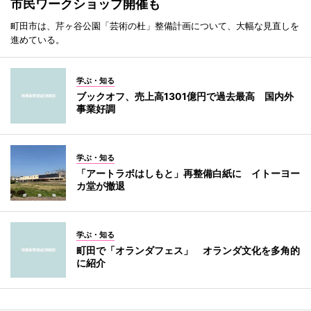
市民ワークショップ開催も
町田市は、芹ヶ谷公園「芸術の杜」整備計画について、大幅な見直しを
進めている。
学ぶ・知る
ブックオフ、売上高1301億円で過去最高 国内外
事業好調
学ぶ・知る
「アートラボはしもと」再整備白紙に イトーヨー
カ堂が撤退
学ぶ・知る
町田で「オランダフェス」 オランダ文化を多角的
に紹介