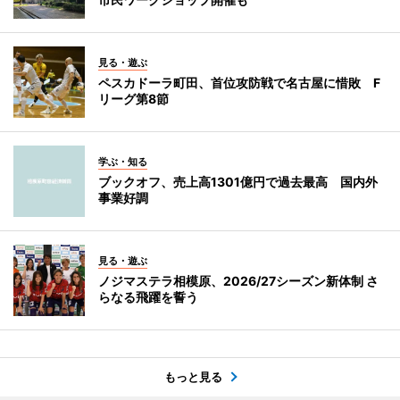
見る・遊ぶ
ペスカドーラ町田、首位攻防戦で名古屋に惜敗 F
リーグ第8節
学ぶ・知る
ブックオフ、売上高1301億円で過去最高 国内外
事業好調
見る・遊ぶ
ノジマステラ相模原、2026/27シーズン新体制 さ
らなる飛躍を誓う
もっと見る