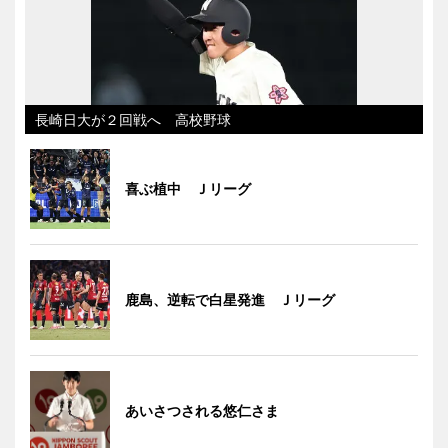
長崎日大が２回戦へ 高校野球
喜ぶ植中 Ｊリーグ
鹿島、逆転で白星発進 Ｊリーグ
あいさつされる悠仁さま