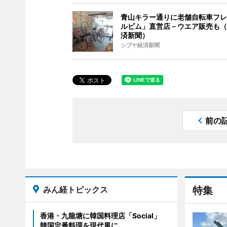
青山キラー通りに老舗自転車フレ
ルビム」直営店－ウエア販売も（
済新聞）
シブヤ経済新聞
前の
みん経トピックス
特集
香港・九龍塘に韓国料理店「Social」
韓国定番料理を現代風に