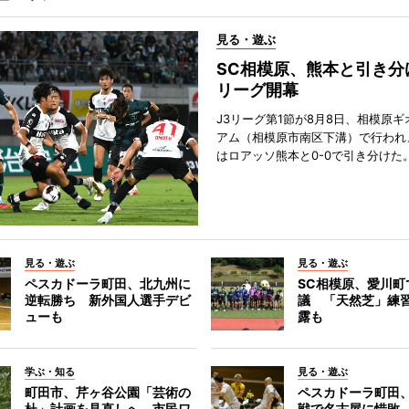
見る・遊ぶ
SC相模原、熊本と引き分
リーグ開幕
J3リーグ第1節が8月8日、相模原
アム（相模原市南区下溝）で行われ
はロアッソ熊本と0-0で引き分けた
見る・遊ぶ
見る・遊ぶ
ペスカドーラ町田、北九州に
SC相模原、愛川町
逆転勝ち 新外国人選手デビ
議 「天然芝」練
ューも
露も
学ぶ・知る
見る・遊ぶ
町田市、芹ヶ谷公園「芸術の
ペスカドーラ町田
杜」計画を見直しへ 市民ワ
戦で名古屋に惜敗