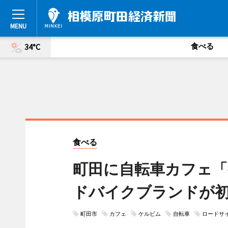
食べる
34°C
食べる
町田に自転車カフェ「
ドバイクブランドが
町田市
カフェ
ケルビム
自転車
ロードサ